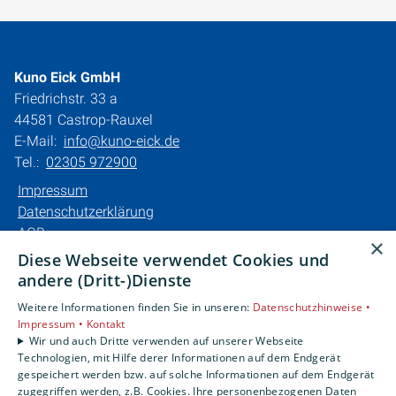
Kuno Eick GmbH
Friedrichstr. 33 a
44581 Castrop-Rauxel
E-Mail:
info@kuno-eick.de
Tel.:
02305 972900
Impressum
Datenschutzerklärung
AGB
×
Barrierefreiheitserklärung
Diese Webseite verwendet Cookies und
andere (Dritt-)Dienste
Unsere Bereiche
Weitere Informationen finden Sie in unseren:
Datenschutzhinweise •
Privatkunden
Impressum •
Kontakt
Karriere
Wir und auch Dritte verwenden auf unserer Webseite
Technologien, mit Hilfe derer Informationen auf dem Endgerät
Unternehmen
gespeichert werden bzw. auf solche Informationen auf dem Endgerät
Kontakt
zugegriffen werden, z.B. Cookies. Ihre personenbezogenen Daten