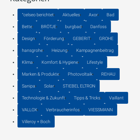
°celseo berichtet
Aktuelles
Axor
Bad
Bette
BRÖTJE
burgbad
Danfoss
Design
Förderung
GEBERIT
GROHE
hansgrohe
Heizung
Kampagnenbeitrag
Klima
Komfort & Hygiene
Lifestyle
Marken & Produkte
Photovoltaik
REHAU
Sanipa
Solar
STIEBEL ELTRON
Technologie & Zukunft
Tipps & Tricks
Vaillant
VALLOX
Verbraucherinfos
VIESSMANN
Villeroy + Boch