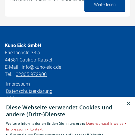
Weiterlesen
12. Juni 2025
Kuno Eick GmbH
Friedrichstr. 33 a
44581 Castrop-Rauxel
E-Mail:
info@kuno-eick.de
Tel.:
02305 972900
Impressum
Datenschutzerklärung
AGB
×
Barrierefreiheitserklärung
Diese Webseite verwendet Cookies und
andere (Dritt-)Dienste
Unsere Bereiche
Weitere Informationen finden Sie in unseren:
Datenschutzhinweise •
Privatkunden
Impressum •
Kontakt
Karriere
Wir und auch Dritte verwenden auf unserer Webseite