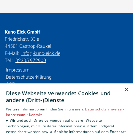
Kuno Eick GmbH
Friedrichstr. 33 a
44581 Castrop-Rauxel
E-Mail:
info@kuno-eick.de
Tel.:
02305 972900
Impressum
Datenschutzerklärung
AGB
×
Barrierefreiheitserklärung
Diese Webseite verwendet Cookies und
andere (Dritt-)Dienste
Unsere Bereiche
Weitere Informationen finden Sie in unseren:
Datenschutzhinweise •
Privatkunden
Impressum •
Kontakt
Karriere
Wir und auch Dritte verwenden auf unserer Webseite
Technologien, mit Hilfe derer Informationen auf dem Endgerät
Unternehmen
gespeichert werden bzw. auf solche Informationen auf dem Endgerät