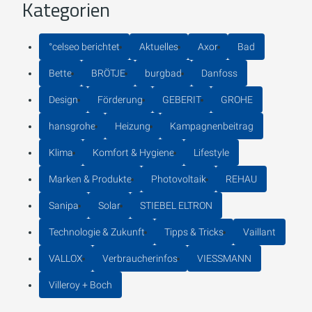
Kategorien
°celseo berichtet
Aktuelles
Axor
Bad
Bette
BRÖTJE
burgbad
Danfoss
Design
Förderung
GEBERIT
GROHE
hansgrohe
Heizung
Kampagnenbeitrag
Klima
Komfort & Hygiene
Lifestyle
Marken & Produkte
Photovoltaik
REHAU
Sanipa
Solar
STIEBEL ELTRON
Technologie & Zukunft
Tipps & Tricks
Vaillant
VALLOX
Verbraucherinfos
VIESSMANN
Villeroy + Boch