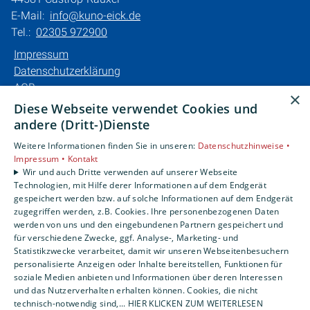
E-Mail:
info@kuno-eick.de
Tel.:
02305 972900
Impressum
Datenschutzerklärung
AGB
×
Barrierefreiheitserklärung
Diese Webseite verwendet Cookies und
andere (Dritt-)Dienste
Unsere Bereiche
Weitere Informationen finden Sie in unseren:
Datenschutzhinweise •
Privatkunden
Impressum •
Kontakt
Karriere
Wir und auch Dritte verwenden auf unserer Webseite
Technologien, mit Hilfe derer Informationen auf dem Endgerät
Unternehmen
gespeichert werden bzw. auf solche Informationen auf dem Endgerät
Kontakt
zugegriffen werden, z.B. Cookies. Ihre personenbezogenen Daten
werden von uns und den eingebundenen Partnern gespeichert und
für verschiedene Zwecke, ggf. Analyse-, Marketing- und
Statistikzwecke verarbeitet, damit wir unseren Webseitenbesuchern
personalisierte Anzeigen oder Inhalte bereitstellen, Funktionen für
soziale Medien anbieten und Informationen über deren Interessen
und das Nutzerverhalten erhalten können. Cookies, die nicht
technisch-notwendig sind,... HIER KLICKEN ZUM WEITERLESEN