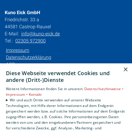
Kuno Eick GmbH
Friedrichstr. 33 a
44581 Castrop-Rauxel
E-Mail:
info@kuno-eick.de
Tel.:
02305 972900
Impressum
Datenschutzerklärung
AGB
×
Barrierefreiheitserklärung
Diese Webseite verwendet Cookies und
andere (Dritt-)Dienste
Unsere Bereiche
Weitere Informationen finden Sie in unseren:
Datenschutzhinweise •
Privatkunden
Impressum •
Kontakt
Karriere
Wir und auch Dritte verwenden auf unserer Webseite
Technologien, mit Hilfe derer Informationen auf dem Endgerät
Unternehmen
gespeichert werden bzw. auf solche Informationen auf dem Endgerät
Kontakt
zugegriffen werden, z.B. Cookies. Ihre personenbezogenen Daten
werden von uns und den eingebundenen Partnern gespeichert und
für verschiedene Zwecke, ggf. Analyse-, Marketing- und