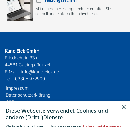
Heizungsrechner
Mit unserem Heizungsrechner erhalten Sie
schnell und einfach Ihr individuelles
Heizungsangebot.
Kuno Eick GmbH
Friedrichstr. 33 a
44581 Castrop-Rauxel
E-Mail:
info@kuno-eick.de
Tel.:
02305 972900
Impressum
Datenschutzerklärung
AGB
×
Barrierefreiheitserklärung
Diese Webseite verwendet Cookies und
andere (Dritt-)Dienste
Unsere Bereiche
Weitere Informationen finden Sie in unseren:
Datenschutzhinweise •
Privatkunden