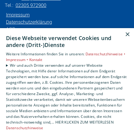
Tel.:
02305 972900
Impressum
Datenschutzerklärung
AGB
×
Barrierefreiheitserklärung
Diese Webseite verwendet Cookies und
andere (Dritt-)Dienste
Unsere Bereiche
Weitere Informationen finden Sie in unseren:
Datenschutzhinweise •
Privatkunden
Impressum •
Kontakt
Karriere
Wir und auch Dritte verwenden auf unserer Webseite
Technologien, mit Hilfe derer Informationen auf dem Endgerät
Unternehmen
gespeichert werden bzw. auf solche Informationen auf dem Endgerät
Kontakt
zugegriffen werden, z.B. Cookies. Ihre personenbezogenen Daten
werden von uns und den eingebundenen Partnern gespeichert und
für verschiedene Zwecke, ggf. Analyse-, Marketing- und
Statistikzwecke verarbeitet, damit wir unseren Webseitenbesuchern
personalisierte Anzeigen oder Inhalte bereitstellen, Funktionen für
soziale Medien anbieten und Informationen über deren Interessen
und das Nutzerverhalten erhalten können. Cookies, die nicht
technisch-notwendig sind,... HIER KLICKEN ZUM WEITERLESEN
Datenschutzhinweise