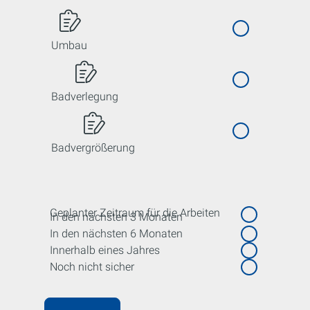
Umbau
Badverlegung
Badvergrößerung
Geplanter Zeitraum für die Arbeiten
In den nächsten 3 Monaten
In den nächsten 6 Monaten
Innerhalb eines Jahres
Noch nicht sicher