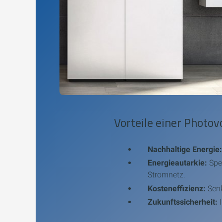
Vorteile einer Photo
Nachhaltige Energie
Energieautarkie:
Spei
Stromnetz.
Kosteneffizienz:
Senk
Zukunftssicherheit:
I