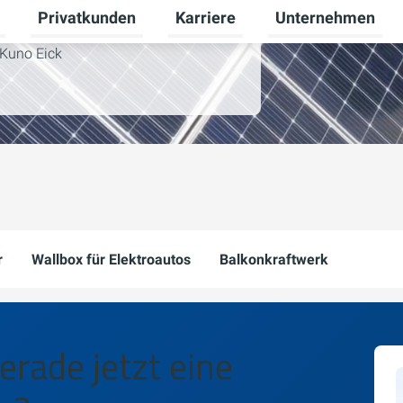
Privatkunden
Karriere
Unternehmen
Untermenü für Erneuerbare Energien umschalten
Untermenü für Privatkunden ums
Untermenü für Karr
Kuno Eick
r
Wallbox für Elektroautos
Balkonkraftwerk
erade jetzt eine