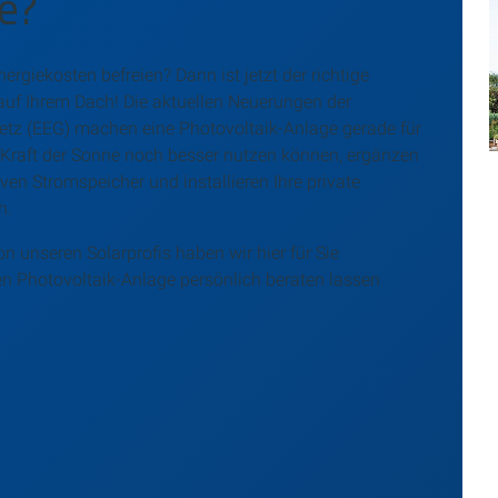
e?
rgiekosten befreien? Dann ist jetzt der richtige
 auf Ihrem Dach! Die aktuellen Neuerungen der
tz (EEG) machen eine Photovoltaik-Anlage gerade für
e Kraft der Sonne noch besser nutzen können, ergänzen
ven Stromspeicher und installieren Ihre private
h.
n unseren Solarprofis haben wir hier für Sie
n Photovoltaik-Anlage persönlich beraten lassen