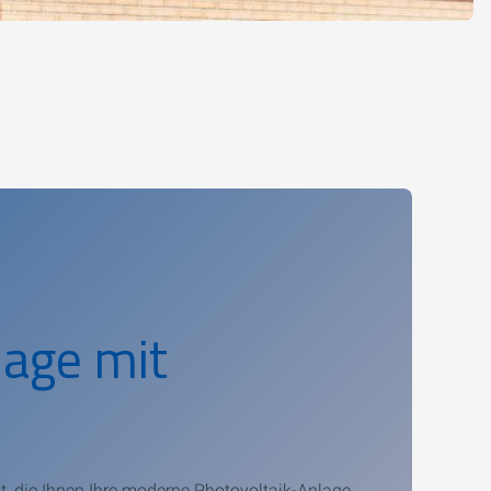
lage mit
, die Ihnen Ihre moderne Photovoltaik-Anlage