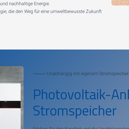
nd nachhaltige Energie.
logie, die den Weg für eine umweltbewusste Zukunft
⸻ Unabhängig mit eigenem Stromspeicher
Photovoltaik-An
Stromspeicher
Erleben Sie den Komfort und die Unabhängigkeit