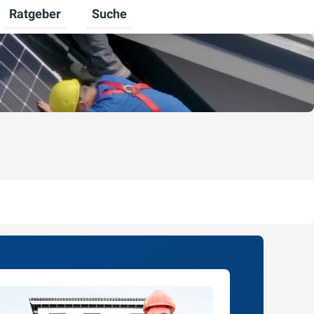
Ratgeber
Suche
chalten
iere umschalten
Untermenü für Unternehmen umschalten
Untermenü für Ratgeber umschalten