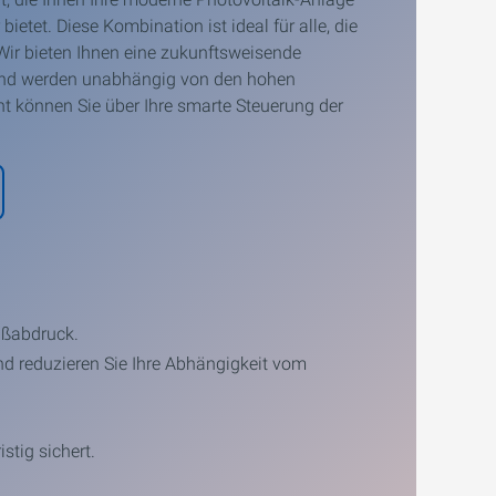
etet. Diese Kombination ist ideal für alle, die
 Wir bieten Ihnen eine zukunftsweisende
 und werden unabhängig von den hohen
 können Sie über Ihre smarte Steuerung der
ußabdruck.
d reduzieren Sie Ihre Abhängigkeit vom
stig sichert.