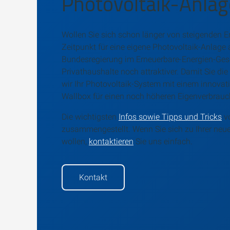
Photovoltaik-Anlag
Wollen Sie sich schon länger von steigenden Ene
Zeitpunkt für eine eigene Photovoltaik-Anlage
Bundesregierung im Erneuerbare-Energien-Gese
Privathaushalte noch attraktiver. Damit Sie di
wir Ihr Photovoltaik-System mit einem innovati
Wallbox für einen noch höheren Eigenverbrauc
Die wichtigsten
Infos sowie Tipps und Tricks
vo
zusammengestellt. Wenn Sie sich zu Ihrer neue
wollen,
kontaktieren
Sie uns einfach.
Kontakt