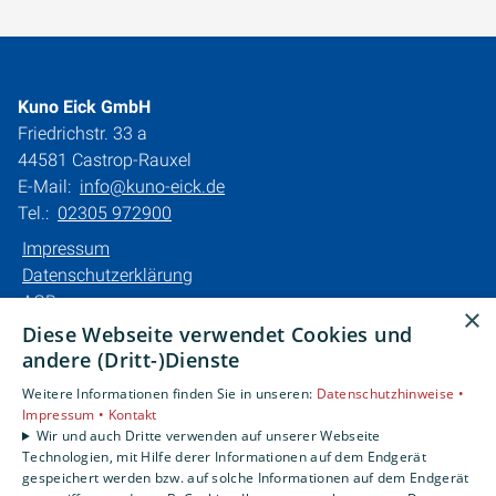
Kuno Eick GmbH
Friedrichstr. 33 a
44581 Castrop-Rauxel
E-Mail:
info@kuno-eick.de
Tel.:
02305 972900
Impressum
Datenschutzerklärung
AGB
×
Barrierefreiheitserklärung
Diese Webseite verwendet Cookies und
andere (Dritt-)Dienste
Unsere Bereiche
Weitere Informationen finden Sie in unseren:
Datenschutzhinweise •
Privatkunden
Impressum •
Kontakt
Karriere
Wir und auch Dritte verwenden auf unserer Webseite
Technologien, mit Hilfe derer Informationen auf dem Endgerät
Unternehmen
gespeichert werden bzw. auf solche Informationen auf dem Endgerät
Kontakt