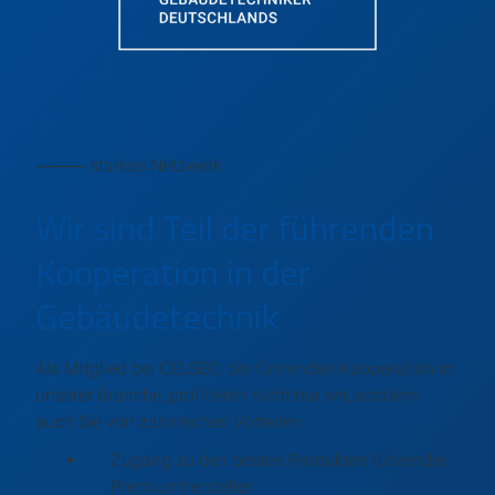
⸻ starkes Netzwerk
Wir sind Teil der führenden
Kooperation in der
Gebäudetechnik
Als Mitglied bei CELSEO, der führenden Kooperation in
unserer Branche, profitieren nicht nur wir, sondern
auch Sie von zahlreichen Vorteilen:
Zugang zu den besten Produkten führender
Premiumhersteller