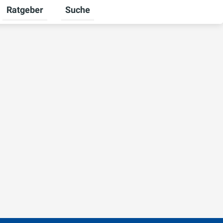
Ratgeber
Suche
chalten
iere umschalten
Untermenü für Unternehmen umschalten
Untermenü für Ratgeber umschalten