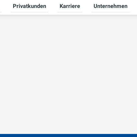
Privatkunden
Karriere
Unternehmen
Untermenü für Erneuerbare Energien umschalten
Untermenü für Privatkunden ums
Untermenü für Karr