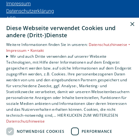
Impressum
Datenschutzerklärung
AGB
×
Barrierefreiheitserklärung
Diese Webseite verwendet Cookies und
andere (Dritt-)Dienste
Unsere Bereiche
Weitere Informationen finden Sie in unseren:
Datenschutzhinweise •
Privatkunden
Impressum •
Kontakt
Karriere
Wir und auch Dritte verwenden auf unserer Webseite
Technologien, mit Hilfe derer Informationen auf dem Endgerät
Unternehmen
gespeichert werden bzw. auf solche Informationen auf dem Endgerät
Kontakt
zugegriffen werden, z.B. Cookies. Ihre personenbezogenen Daten
werden von uns und den eingebundenen Partnern gespeichert und
für verschiedene Zwecke, ggf. Analyse-, Marketing- und
Statistikzwecke verarbeitet, damit wir unseren Webseitenbesuchern
personalisierte Anzeigen oder Inhalte bereitstellen, Funktionen für
soziale Medien anbieten und Informationen über deren Interessen
und das Nutzerverhalten erhalten können. Cookies, die nicht
technisch-notwendig sind,... HIER KLICKEN ZUM WEITERLESEN
Datenschutzhinweise
NOTWENDIGE COOKIES
PERFORMANCE