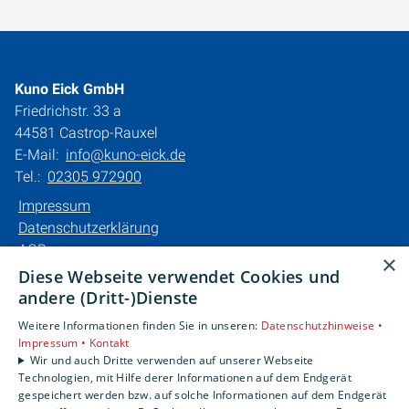
Kuno Eick GmbH
Friedrichstr. 33 a
44581 Castrop-Rauxel
E-Mail:
info@kuno-eick.de
Tel.:
02305 972900
Impressum
Datenschutzerklärung
AGB
×
Barrierefreiheitserklärung
Diese Webseite verwendet Cookies und
andere (Dritt-)Dienste
Unsere Bereiche
Weitere Informationen finden Sie in unseren:
Datenschutzhinweise •
Privatkunden
Impressum •
Kontakt
Karriere
Wir und auch Dritte verwenden auf unserer Webseite
Technologien, mit Hilfe derer Informationen auf dem Endgerät
Unternehmen
gespeichert werden bzw. auf solche Informationen auf dem Endgerät
Kontakt