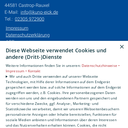
44581 Castrop-Rauxel
E-Mail:
info@kuno-eick.de
Tel.:
02305 972900
Impressum
Datenschutzerklärung
AGB
×
Barrierefreiheitserklärung
Diese Webseite verwendet Cookies und
andere (Dritt-)Dienste
Unsere Bereiche
Weitere Informationen finden Sie in unseren:
Datenschutzhinweise •
Privatkunden
Impressum •
Kontakt
Karriere
Wir und auch Dritte verwenden auf unserer Webseite
Technologien, mit Hilfe derer Informationen auf dem Endgerät
Unternehmen
gespeichert werden bzw. auf solche Informationen auf dem Endgerät
Kontakt
zugegriffen werden, z.B. Cookies. Ihre personenbezogenen Daten
werden von uns und den eingebundenen Partnern gespeichert und
für verschiedene Zwecke, ggf. Analyse-, Marketing- und
Statistikzwecke verarbeitet, damit wir unseren Webseitenbesuchern
personalisierte Anzeigen oder Inhalte bereitstellen, Funktionen für
soziale Medien anbieten und Informationen über deren Interessen
und das Nutzerverhalten erhalten können. Cookies, die nicht