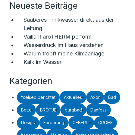
Neueste Beiträge
Sauberes Trinkwasser direkt aus der
Leitung
Vaillant aroTHERM perform
Wasserdruck im Haus verstehen
Warum tropft meine Klimaanlage
Kalk im Wasser
Kategorien
°celseo berichtet
Aktuelles
Axor
Bad
Bette
BRÖTJE
burgbad
Danfoss
Design
Förderung
GEBERIT
GROHE