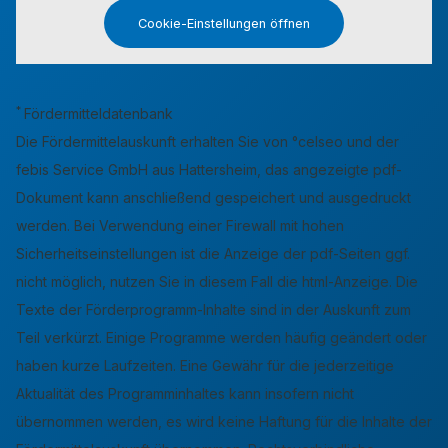
Cookie-Einstellungen öffnen
*
Fördermitteldatenbank
Die Fördermittelauskunft erhalten Sie von °celseo und der
febis Service GmbH aus Hattersheim, das angezeigte pdf-
Dokument kann anschließend gespeichert und ausgedruckt
werden. Bei Verwendung einer Firewall mit hohen
Sicherheitseinstellungen ist die Anzeige der pdf-Seiten ggf.
nicht möglich, nutzen Sie in diesem Fall die html-Anzeige. Die
Texte der Förderprogramm-Inhalte sind in der Auskunft zum
Teil verkürzt. Einige Programme werden häufig geändert oder
haben kurze Laufzeiten. Eine Gewähr für die jederzeitige
Aktualität des Programminhaltes kann insofern nicht
übernommen werden, es wird keine Haftung für die Inhalte der