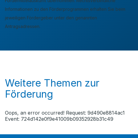
Fördermittelauskunft übernommen. Rechtsverbindliche
Informationen zu den Förderprogrammen erhalten Sie beim
jeweiligen Fördergeber unter den genannten
Antragsadressen.
Weitere Themen zur
Förderung
Oops, an error occurred! Request: 9d490e8814ac1
Event: 724d142e0f9e41009b09352928b31c49