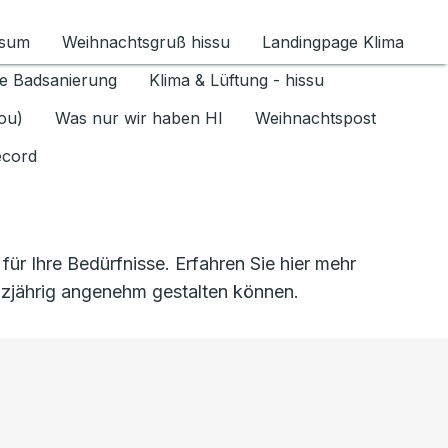
ssum
Weihnachtsgruß hissu
Landingpage Klima
ür Datenschutz 1.6.2026 umschalten
e Badsanierung
Klima & Lüftung - hissu
jou)
Was nur wir haben HI
Weihnachtspost
ecord
 Ihre Bedürfnisse. Erfahren Sie hier mehr
anzjährig angenehm gestalten können.