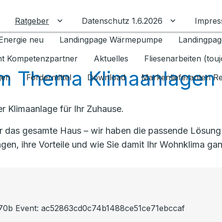
Ratgeber
Datenschutz 1.6.2026
Impre
Untermenü für Ratgeber umschalten
Untermenü f
Energie neu
Landingpage Wärmepumpe
Landingpag
ant Kompetenzpartner
Aktuelles
Fliesenarbeiten (tou
m Thema Klimaanlagen
gen
Fördermittel
Download
Markenlieferanten R
r Klimaanlage für Ihr Zuhause.
das gesamte Haus – wir haben die passende Lösung für
gen, ihre Vorteile und wie Sie damit Ihr Wohnklima g
6a70b Event: ac52863cd0c74b1488ce51ce71ebccaf