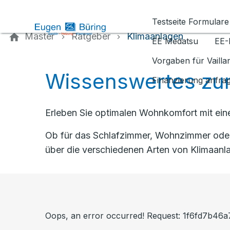
Kontaktieren Sie uns
Testseite Formulare
Master
Ratgeber
Klimaanlagen
EE Medatsu
EE-
Vorgaben für Vaill
Wissenswertes zu
Finanzierung anfra
Erleben Sie optimalen Wohnkomfort mit eine
Ob für das Schlafzimmer, Wohnzimmer oder 
über die verschiedenen Arten von Klimaanla
Oops, an error occurred! Request: 1f6fd7b4