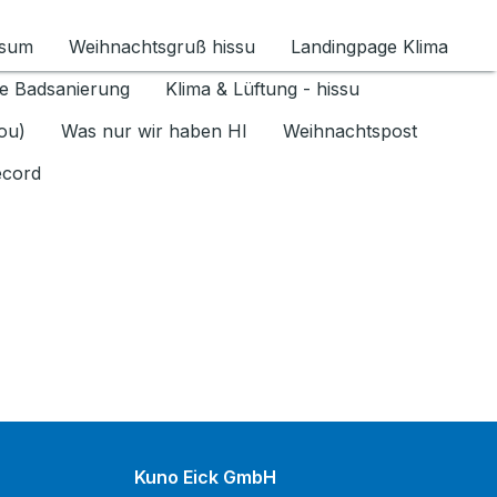
ssum
Weihnachtsgruß hissu
Landingpage Klima
ür Datenschutz 1.6.2026 umschalten
e Badsanierung
Klima & Lüftung - hissu
jou)
Was nur wir haben HI
Weihnachtspost
ecord
Kuno Eick GmbH