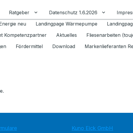
Ratgeber
Datenschutz 1.6.2026
Impre
Untermenü für Ratgeber umschalten
Untermenü f
Energie neu
Landingpage Wärmepumpe
Landingpag
ant Kompetenzpartner
Aktuelles
Fliesenarbeiten (tou
gen
Fördermittel
Download
Markenlieferanten R
e.
rmulare
Kuno Eick GmbH