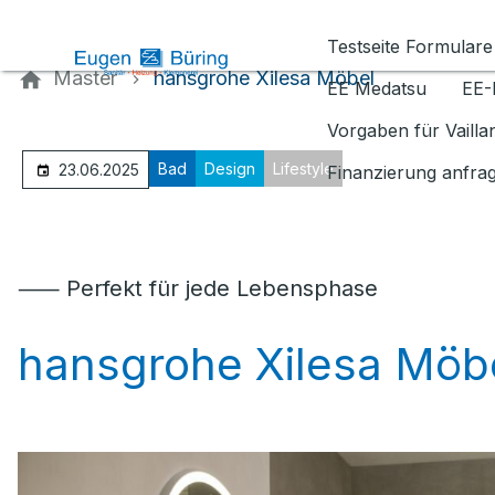
Kontaktieren Sie uns
Testseite Formulare
Master
hansgrohe Xilesa Möbel
EE Medatsu
EE-
Vorgaben für Vaill
Bad
Design
Lifestyle
23.06.2025
Finanzierung anfra
⸺ Perfekt für jede Lebensphase
hansgrohe Xilesa Möb