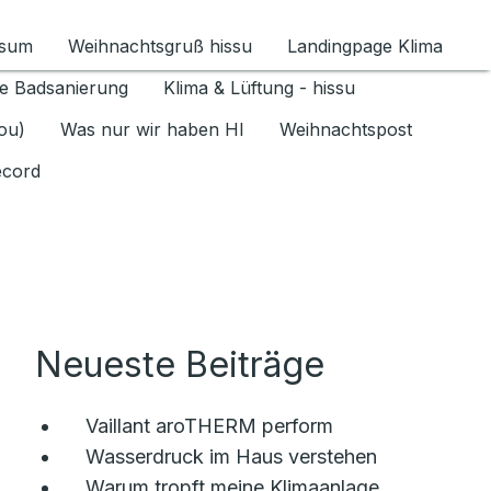
ssum
Weihnachtsgruß hissu
Landingpage Klima
ür Datenschutz 1.6.2026 umschalten
e Badsanierung
Klima & Lüftung - hissu
jou)
Was nur wir haben HI
Weihnachtspost
ecord
Neueste Beiträge
Vaillant aroTHERM perform
Wasserdruck im Haus verstehen
Warum tropft meine Klimaanlage