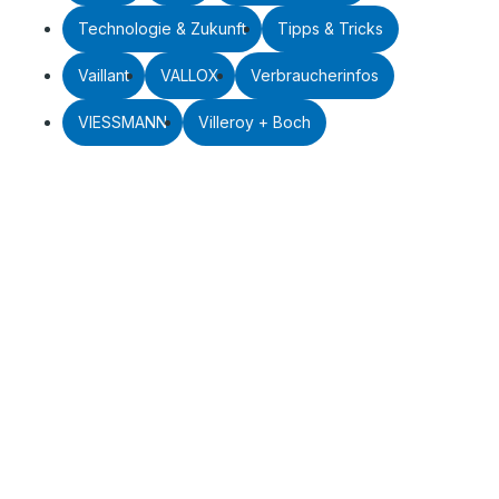
Technologie & Zukunft
Tipps & Tricks
Vaillant
VALLOX
Verbraucherinfos
VIESSMANN
Villeroy + Boch