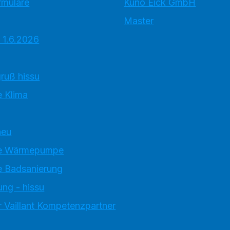
rmulare
Kuno Eick GmbH
Master
 1.6.2026
ruß hissu
 Klima
neu
e Wärmepumpe
 Badsanierung
ung - hissu
 Vaillant Kompetenzpartner