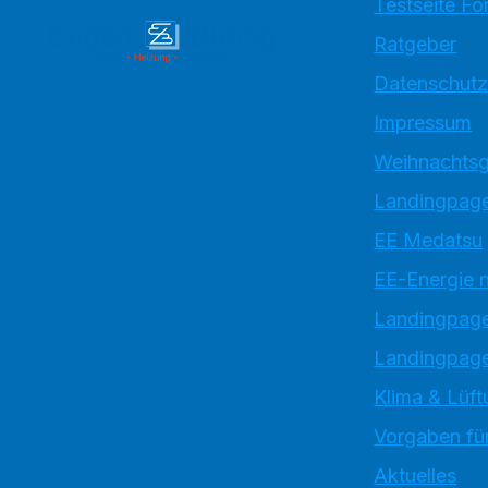
Testseite Fo
Ratgeber
Datenschutz
Impressum
Weihnachtsg
Landingpage
EE Medatsu
EE-Energie 
Landingpag
Landingpage
Klima & Lüft
Vorgaben für
Aktuelles