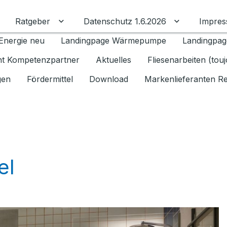
Ratgeber
Datenschutz 1.6.2026
Impre
Untermenü für Ratgeber umschalten
Untermenü f
Energie neu
Landingpage Wärmepumpe
Landingpag
ant Kompetenzpartner
Aktuelles
Fliesenarbeiten (tou
gen
Fördermittel
Download
Markenlieferanten R
el