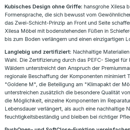
Kubisches Design ohne Griffe:
hansgrohe Xilesa be
Formensprache, die sich bewusst vom Gewöhnlichen 
das Zwei-Schicht-Prinzip an Front und Seite schaff
Xilesa Möbel mit bodenstehenden Füßen in Schiefergr
bis zum Boden verlängern und einen einzigartigen L
Langlebig und zertifiziert:
Nachhaltige Materialie
Wahl. Die Zertifizierung durch das PEFC- Siegel für
Wäldern unterstreicht den Anspruch der Premiummar
regionale Beschaffung der Komponenten minimiert 
"Goldene M", die Beteiligung am "Klimapakt der Möb
unterstreichen zusätzlich die besondere Qualität vo
die Möglichkeit, einzelne Komponenten im Reparatur
Lebensdauer verlängert, als auch eine nachhaltige N
feuchtigkeitsbeständig und bleiben bei richtiger Pfl
PushOpen- und SoftClose-Funktion vereinfachen