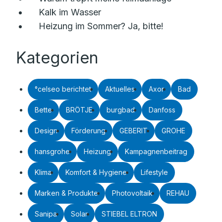
Kalk im Wasser
Heizung im Sommer? Ja, bitte!
Kategorien
°celseo berichtet
Aktuelles
Axor
Bad
Bette
BRÖTJE
burgbad
Danfoss
Design
Förderung
GEBERIT
GROHE
hansgrohe
Heizung
Kampagnenbeitrag
Klima
Komfort & Hygiene
Lifestyle
Marken & Produkte
Photovoltaik
REHAU
Sanipa
Solar
STIEBEL ELTRON