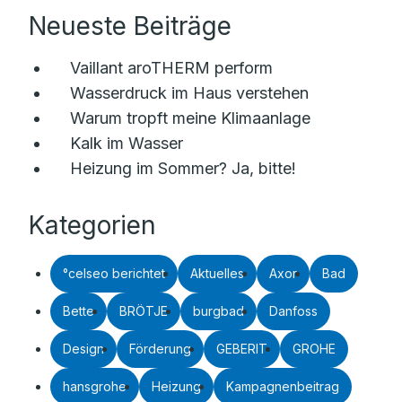
Neueste Beiträge
Vaillant aroTHERM perform
Wasserdruck im Haus verstehen
Warum tropft meine Klimaanlage
Kalk im Wasser
Heizung im Sommer? Ja, bitte!
Kategorien
°celseo berichtet
Aktuelles
Axor
Bad
Bette
BRÖTJE
burgbad
Danfoss
Design
Förderung
GEBERIT
GROHE
hansgrohe
Heizung
Kampagnenbeitrag