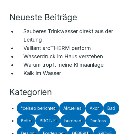
Neueste Beiträge
Sauberes Trinkwasser direkt aus der
Leitung
Vaillant aroTHERM perform
Wasserdruck im Haus verstehen
Warum tropft meine Klimaanlage
Kalk im Wasser
Kategorien
°celseo berichtet
Aktuelles
Axor
Bad
Bette
BRÖTJE
burgbad
Danfoss
Design
Förderung
GEBERIT
GROHE