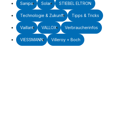
Sanipa
Solar
STIEBEL ELTRON
Technologie & Zukunft
Tipps & Tricks
Vaillant
VALLOX
Verbraucherinfos
VIESSMANN
Villeroy + Boch