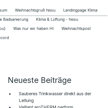
ssum
Weihnachtsgruß hissu
Landingpage Klima
ür Datenschutz 1.6.2026 umschalten
e Badsanierung
Klima & Lüftung - hissu
jou)
Was nur wir haben HI
Weihnachtspost
ecord
Neueste Beiträge
Sauberes Trinkwasser direkt aus der
Leitung
Vaillant aroTHERM perform