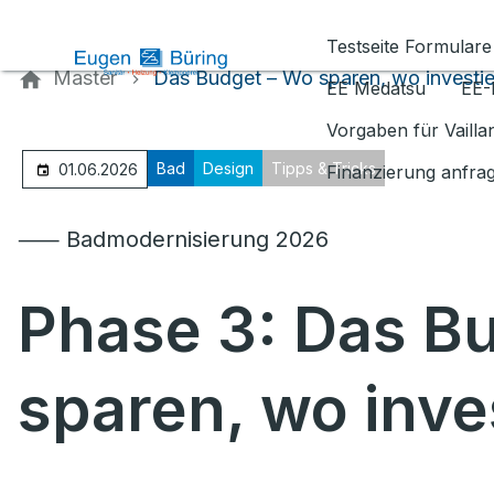
Kontaktieren Sie uns
Testseite Formulare
Master
Das Budget – Wo sparen, wo investi
EE Medatsu
EE-
Vorgaben für Vaill
Bad
Design
Tipps & Tricks
01.06.2026
Finanzierung anfra
⸺ Badmodernisierung 2026
Phase 3: Das B
sparen, wo inve