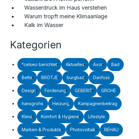
Wasserdruck im Haus verstehen
Warum tropft meine Klimaanlage
Kalk im Wasser
Kategorien
°celseo berichtet
Aktuelles
Axor
Bad
Bette
BRÖTJE
burgbad
Danfoss
Design
Förderung
GEBERIT
GROHE
hansgrohe
Heizung
Kampagnenbeitrag
Klima
Komfort & Hygiene
Lifestyle
Marken & Produkte
Photovoltaik
REHAU