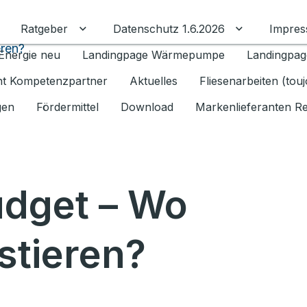
Ratgeber
Datenschutz 1.6.2026
Impre
Untermenü für Ratgeber umschalten
Untermenü f
eren?
Energie neu
Landingpage Wärmepumpe
Landingpag
ant Kompetenzpartner
Aktuelles
Fliesenarbeiten (tou
gen
Fördermittel
Download
Markenlieferanten R
udget – Wo
stieren?