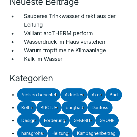
Neueste Beiträge
Sauberes Trinkwasser direkt aus der
Leitung
Vaillant aroTHERM perform
Wasserdruck im Haus verstehen
Warum tropft meine Klimaanlage
Kalk im Wasser
Kategorien
°celseo berichtet
Aktuelles
Axor
Bad
Bette
BRÖTJE
burgbad
Danfoss
Design
Förderung
GEBERIT
GROHE
hansgrohe
Heizung
Kampagnenbeitrag